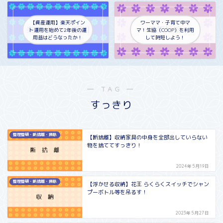
【資産運用】楽天ポイン
ワーママ・子育て中マ
ト運用を始めて2年後の運
マ！生協（COOP）を利用
用益はどうなったか！
して時短しよう！
― TAG ―
すっきり
整理整頓・断捨離・掃除
【断捨離】収納家具の中身を全部出していらない
物を捨ててすっきり！
2024年5月19日
整理整頓・断捨離・掃除
【浮かせる収納】花王 らくらくスイッチでシャン
プーボトル等を吊るす！
2023年5月27日