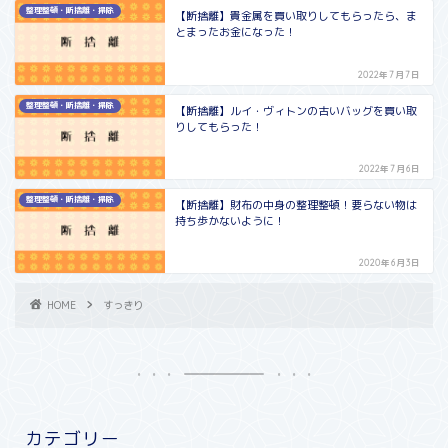
整理整頓・断捨離・掃除
【断捨離】貴金属を買い取りしてもらったら、ま
とまったお金になった！
2022年7月7日
整理整頓・断捨離・掃除
【断捨離】ルイ・ヴィトンの古いバッグを買い取
りしてもらった！
2022年7月6日
整理整頓・断捨離・掃除
【断捨離】財布の中身の整理整頓！要らない物は
持ち歩かないように！
2020年6月3日
HOME
すっきり
カテゴリー