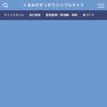
くるみのすっきりシンプルライフ
ライフスタイル
家計管理
整理整頓・断捨離・掃除
家づくり