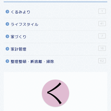
1
くるみより
41
ライフスタイル
7
家づくり
16
家計管理
62
整理整頓・断捨離・掃除