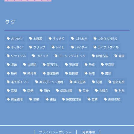
タグ
おでかけ
お風呂
すっきり
つけおき
つみたてNISA
キッチン
クリップ
トイレ
ハイター
ライフスタイル
リサイクル
リビング
ローリングストック
保管方法
健康
収納
大掃除
室内干し
家計簿
手帳
手荷物
投資
教育費
整理整頓
断捨離
時短
書類
楽天ポイント
楽天ポイント運用
楽天証券
洗濯
湿気対策
玄関
目標
節約
結露対策
英検
衣替え
財布
資産運用
通帳
運動
隙間風対策
食費
高校受験
プライバシーポリシー
免責事項