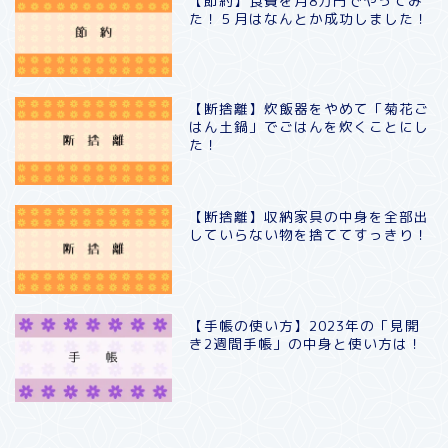
【節約】食費を月8万円でやってみ
た！５月はなんとか成功しました！
【断捨離】炊飯器をやめて「菊花ご
はん土鍋」でごはんを炊くことにし
た！
【断捨離】収納家具の中身を全部出
していらない物を捨ててすっきり！
【手帳の使い方】2023年の「見開
き2週間手帳」の中身と使い方は！