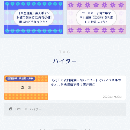
【資産運用】楽天ポイン
ワーママ・子育て中マ
ト運用を始めて2年後の運
マ！生協（COOP）を利用
用益はどうなったか！
して時短しよう！
― TAG ―
ハイター
整理整頓・断捨離・掃除
《花王の衣料用漂白剤ハイター》でバスタオルや
タオルを洗濯機で浸け置き漂白！
2020年1月29日
HOME
ハイター