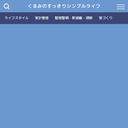
くるみのすっきりシンプルライフ
ライフスタイル
家計管理
整理整頓・断捨離・掃除
家づくり