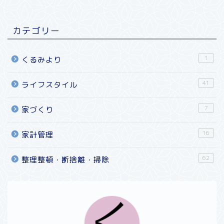
カテゴリー
1
くるみより
41
ライフスタイル
7
家づくり
16
家計管理
62
整理整頓・断捨離・掃除