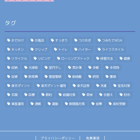
タグ
おでかけ
お風呂
すっきり
つけおき
つみたてNISA
キッチン
クリップ
トイレ
ハイター
ライフスタイル
リサイクル
リビング
ローリングストック
保管方法
健康
収納
大掃除
室内干し
家計簿
手帳
手荷物
投資
教育費
整理整頓
断捨離
時短
書類
楽天ポイント
楽天ポイント運用
楽天証券
洗濯
湿気対策
玄関
目標
節約
結露対策
英検
衣替え
財布
資産運用
通帳
運動
隙間風対策
食費
高校受験
プライバシーポリシー
免責事項