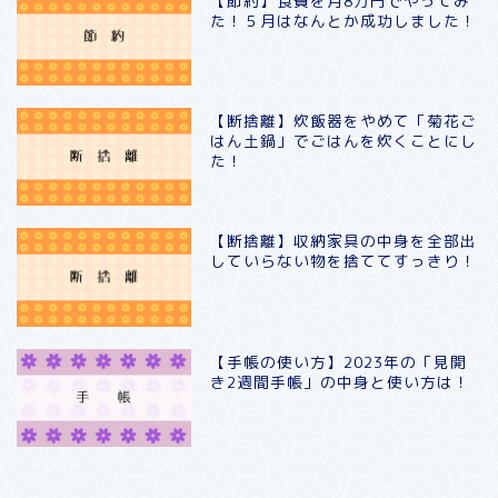
【節約】食費を月8万円でやってみ
た！５月はなんとか成功しました！
【断捨離】炊飯器をやめて「菊花ご
はん土鍋」でごはんを炊くことにし
た！
【断捨離】収納家具の中身を全部出
していらない物を捨ててすっきり！
【手帳の使い方】2023年の「見開
き2週間手帳」の中身と使い方は！