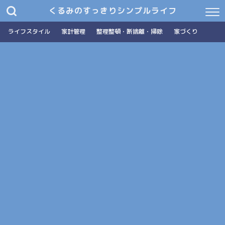
くるみのすっきりシンプルライフ
ライフスタイル
家計管理
整理整頓・断捨離・掃除
家づくり