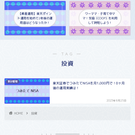
【資産運用】楽天ポイン
ワーママ・子育て中マ
ト運用を始めて2年後の運
マ！生協（COOP）を利用
用益はどうなったか！
して時短しよう！
― TAG ―
投資
家計管理
楽天証券でつみたてNISAを月1,000円で！8ヶ月
後の運用実績は！
2023年8月25日
HOME
投資