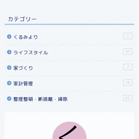
カテゴリー
1
くるみより
41
ライフスタイル
7
家づくり
16
家計管理
62
整理整頓・断捨離・掃除