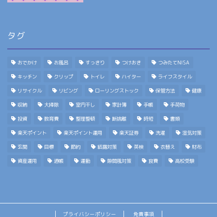
タグ
おでかけ
お風呂
すっきり
つけおき
つみたてNISA
キッチン
クリップ
トイレ
ハイター
ライフスタイル
リサイクル
リビング
ローリングストック
保管方法
健康
収納
大掃除
室内干し
家計簿
手帳
手荷物
投資
教育費
整理整頓
断捨離
時短
書類
楽天ポイント
楽天ポイント運用
楽天証券
洗濯
湿気対策
玄関
目標
節約
結露対策
英検
衣替え
財布
資産運用
通帳
運動
隙間風対策
食費
高校受験
プライバシーポリシー
免責事項