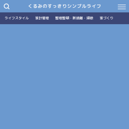
くるみのすっきりシンプルライフ
ライフスタイル
家計管理
整理整頓・断捨離・掃除
家づくり