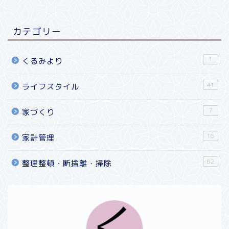
カテゴリー
1
くるみより
41
ライフスタイル
7
家づくり
16
家計管理
62
整理整頓・断捨離・掃除