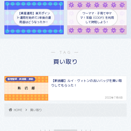
【資産運用】楽天ポイン
ワーママ・子育て中マ
ト運用を始めて2年後の運
マ！生協（COOP）を利用
用益はどうなったか！
して時短しよう！
― TAG ―
買い取り
整理整頓・断捨離・掃除
【断捨離】ルイ・ヴィトンの古いバッグを買い取
りしてもらった！
2022年7月6日
HOME
買い取り