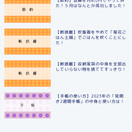
【節約】食費を月8万円でやってみ
た！５月はなんとか成功しました！
【断捨離】炊飯器をやめて「菊花ご
はん土鍋」でごはんを炊くことにし
た！
【断捨離】収納家具の中身を全部出
していらない物を捨ててすっきり！
【手帳の使い方】2023年の「見開
き2週間手帳」の中身と使い方は！