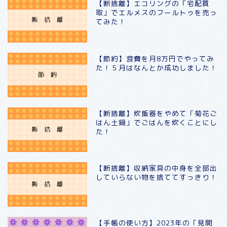
【断捨離】エコリングの「宅配買
取」でエルメスのフールトゥを売っ
てみた！
【節約】食費を月8万円でやってみ
た！５月はなんとか成功しました！
【断捨離】炊飯器をやめて「菊花ご
はん土鍋」でごはんを炊くことにし
た！
【断捨離】収納家具の中身を全部出
していらない物を捨ててすっきり！
【手帳の使い方】2023年の「見開