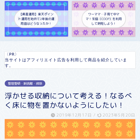
【資産運用】楽天ポイン
ワーママ・子育て中マ
ト運用を始めて2年後の運
マ！生協（COOP）を利用
用益はどうなったか！
して時短しよう！
〈PR〉

当サイトはアフィリエイト広告を利用して商品を紹介していま
す。
整理整頓・断捨離・掃除
浮かせる収納について考える！なるべ
く床に物を置かないようにしたい！
2019年12月17日
/
2023年5月20日