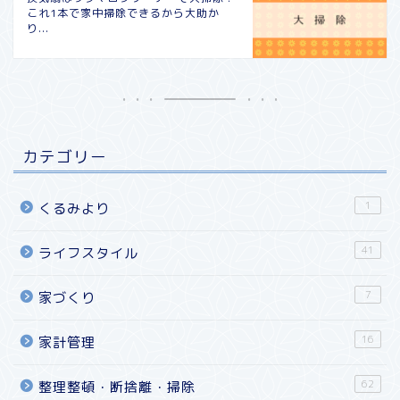
これ1本で家中掃除できるから大助か
り...
カテゴリー
1
くるみより
41
ライフスタイル
7
家づくり
16
家計管理
62
整理整頓・断捨離・掃除