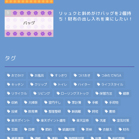
5
リッュクと斜めがけバッグを2個持
ち！財布の出し入れを楽にしたい！
タグ
おでかけ
お風呂
すっきり
つけおき
つみたてNISA
キッチン
クリップ
トイレ
ハイター
ライフスタイル
リサイクル
リビング
ローリングストック
保管方法
健康
収納
大掃除
室内干し
家計簿
手帳
手荷物
投資
教育費
整理整頓
断捨離
時短
書類
楽天ポイント
楽天ポイント運用
楽天証券
洗濯
湿気対策
玄関
目標
節約
結露対策
英検
衣替え
財布
資産運用
通帳
運動
隙間風対策
食費
高校受験