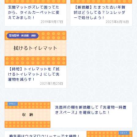
玄関マットがズレて困ってた
【断捨離】たまった古い年賀
から、タイルカーペットに変
状はどうしてる？シュレッダ
えてみました！
ーで処分しよう！
2019年9月17日
2023年6月16日
整理整頓・断捨離・掃除
【時短】トイレマットを『拭
けるトイレマット』にして洗
濯物を減らす！
2021年1月25日
洗面所の棚を断捨離して『洗濯物一時置
きスペース』を確保しました！
換気扇はウタマロクリーナーで大掃除！