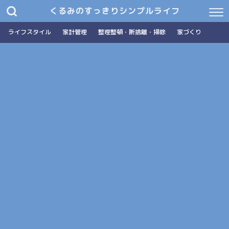
くるみのすっきりシンプルライフ
ライフスタイル
家計管理
整理整頓・断捨離・掃除
家づくり