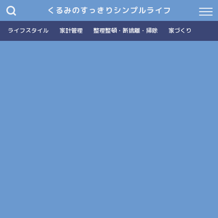
くるみのすっきりシンプルライフ
ライフスタイル
家計管理
整理整頓・断捨離・掃除
家づくり