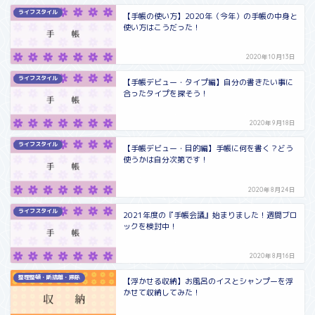
ライフスタイル
【手帳の使い方】2020年（今年）の手帳の中身と
使い方はこうだった！
2020年10月13日
ライフスタイル
【手帳デビュー・タイプ編】自分の書きたい事に
合ったタイプを探そう！
2020年9月18日
ライフスタイル
【手帳デビュー・目的編】手帳に何を書く？どう
使うかは自分次第です！
2020年8月24日
ライフスタイル
2021年度の『手帳会議』始まりました！週間ブロ
ックを検討中！
2020年8月16日
整理整頓・断捨離・掃除
【浮かせる収納】お風呂のイスとシャンプーを浮
かせて収納してみた！