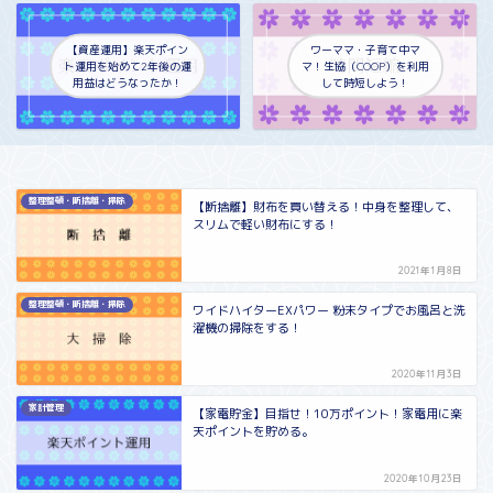
【資産運用】楽天ポイン
ワーママ・子育て中マ
ト運用を始めて2年後の運
マ！生協（COOP）を利用
用益はどうなったか！
して時短しよう！
整理整頓・断捨離・掃除
【断捨離】財布を買い替える！中身を整理して、
スリムで軽い財布にする！
2021年1月8日
整理整頓・断捨離・掃除
ワイドハイターEXパワー 粉末タイプでお風呂と洗
濯機の掃除をする！
2020年11月3日
家計管理
【家電貯金】目指せ！10万ポイント！家電用に楽
天ポイントを貯める。
2020年10月23日