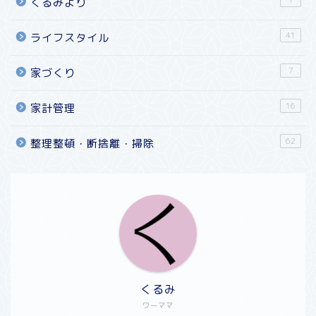
1
くるみより
41
ライフスタイル
7
家づくり
16
家計管理
62
整理整頓・断捨離・掃除
くるみ
ワーママ