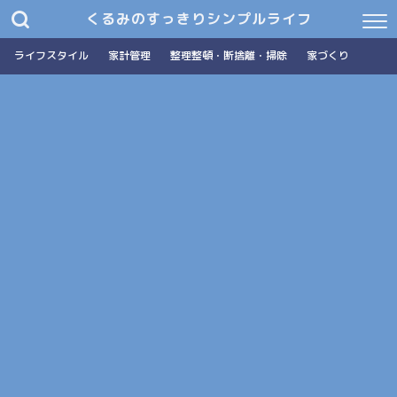
くるみのすっきりシンプルライフ
ライフスタイル
家計管理
整理整頓・断捨離・掃除
家づくり