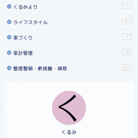
1
くるみより
41
ライフスタイル
7
家づくり
16
家計管理
62
整理整頓・断捨離・掃除
くるみ