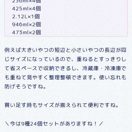
236ml×4個
425ml×4個
2.12L×1個
946ml×2個
473ml×2個
例えば大きいやつの短辺と小さいやつの長辺が同
じサイズになっているので、重ねるとすっきりし
て省スペースで収納できるし、冷蔵庫・冷凍庫で
も重ねて見やすく整理整頓できます。使い忘れも
防げそうですね。
買い足す時もサイズが揃えられて便利ですね。
＼今は9種24個セットがありますね！／