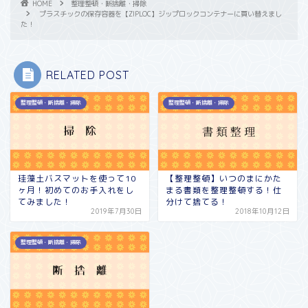
HOME
整理整頓・断捨離・掃除
プラスチックの保存容器を【ZIPLOC】ジップロックコンテナーに買い替えまし
た！
RELATED POST
整理整頓・断捨離・掃除
整理整頓・断捨離・掃除
珪藻土バスマットを使って10
【整理整頓】いつのまにかた
ヶ月！初めてのお手入れをし
まる書類を整理整頓する！仕
てみました！
分けて捨てる！
2019年7月30日
2018年10月12日
整理整頓・断捨離・掃除