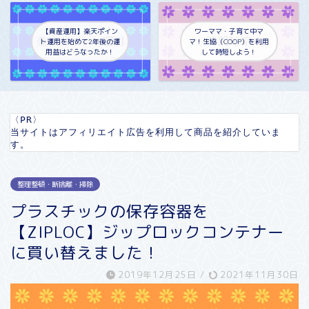
【資産運用】楽天ポイン
ワーママ・子育て中マ
ト運用を始めて2年後の運
マ！生協（COOP）を利用
用益はどうなったか！
して時短しよう！
〈PR〉

当サイトはアフィリエイト広告を利用して商品を紹介していま
す。
整理整頓・断捨離・掃除
プラスチックの保存容器を
【ZIPLOC】ジップロックコンテナー
に買い替えました！
2019年12月25日
/
2021年11月30日